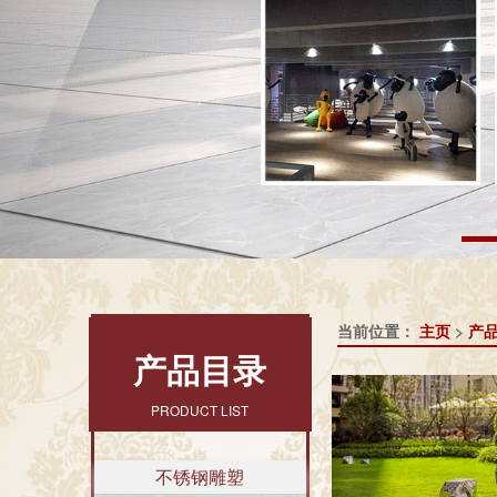
当前位置：
主页
>
产
产品目录
PRODUCT LIST
不锈钢雕塑