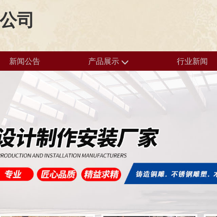
公司
新闻公告
产品展示
行业新闻