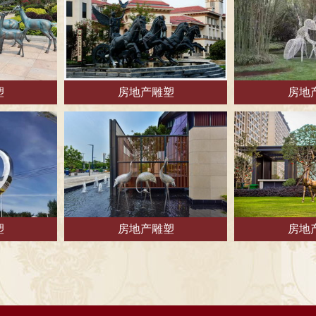
塑
房地产雕塑
房地
塑
房地产雕塑
房地