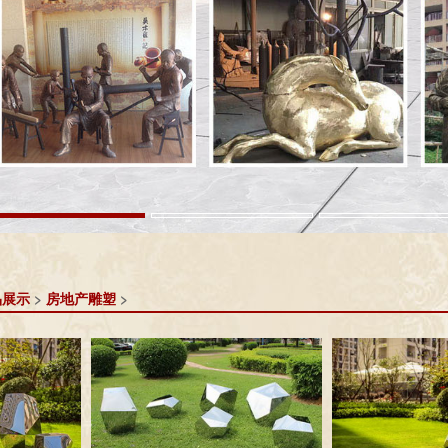
品展示
>
房地产雕塑
>