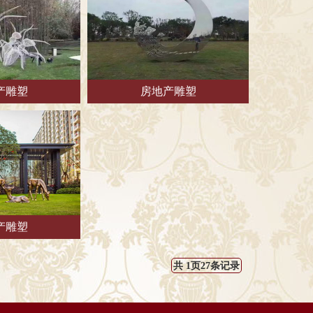
产雕塑
房地产雕塑
产雕塑
共 1页27条记录