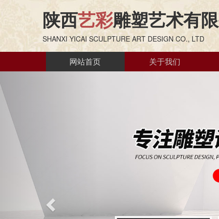
陕西
艺彩
雕塑艺术有限
SHANXI YICAI SCULPTURE ART DESIGN CO., LTD
网站首页
关于我们
Previous