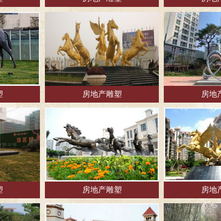
塑
房地产雕塑
房地
塑
房地产雕塑
房地