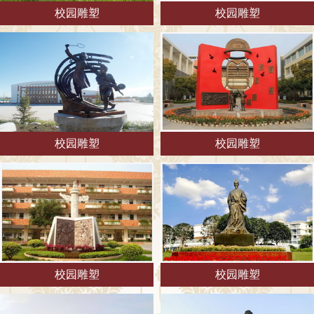
校园雕塑
校园雕塑
校园雕塑
校园雕塑
校园雕塑
校园雕塑