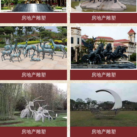
房地产雕塑
房地产雕塑
房地产雕塑
房地产雕塑
房地产雕塑
房地产雕塑